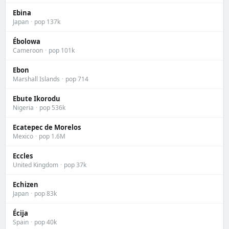
Ebina
Japan
·
pop 137k
Ébolowa
Cameroon
·
pop 101k
Ebon
Marshall Islands
·
pop 714
Ebute Ikorodu
Nigeria
·
pop 536k
Ecatepec de Morelos
Mexico
·
pop 1.6M
Eccles
United Kingdom
·
pop 37k
Echizen
Japan
·
pop 83k
Écija
Spain
·
pop 40k