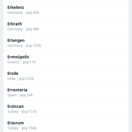
Erkelenz
Germany
·
pop 45k
Erkrath
Germany
·
pop 48k
Erlangen
Germany
·
pop 103k
Ermoúpolis
Greece
·
pop 11k
Erode
India
·
pop 522k
Errenteria
Spain
·
pop 39k
Erzincan
Turkey
·
pop 151k
Erzurum
Turkey
·
pop 768k