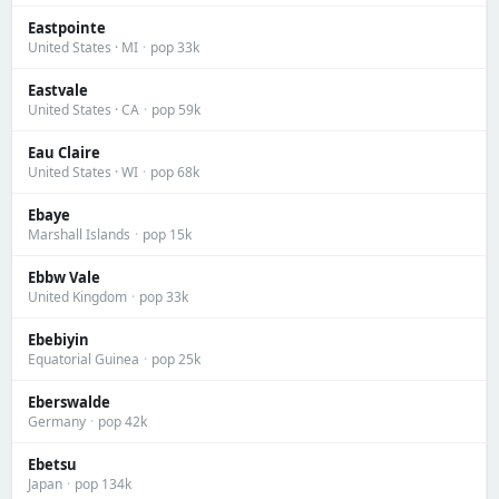
Eastpointe
United States · MI
·
pop 33k
Eastvale
United States · CA
·
pop 59k
Eau Claire
United States · WI
·
pop 68k
Ebaye
Marshall Islands
·
pop 15k
Ebbw Vale
United Kingdom
·
pop 33k
Ebebiyin
Equatorial Guinea
·
pop 25k
Eberswalde
Germany
·
pop 42k
Ebetsu
Japan
·
pop 134k