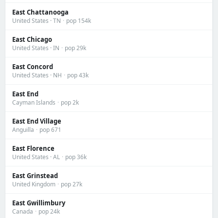
East Chattanooga
United States · TN
·
pop 154k
East Chicago
United States · IN
·
pop 29k
East Concord
United States · NH
·
pop 43k
East End
Cayman Islands
·
pop 2k
East End Village
Anguilla
·
pop 671
East Florence
United States · AL
·
pop 36k
East Grinstead
United Kingdom
·
pop 27k
East Gwillimbury
Canada
·
pop 24k