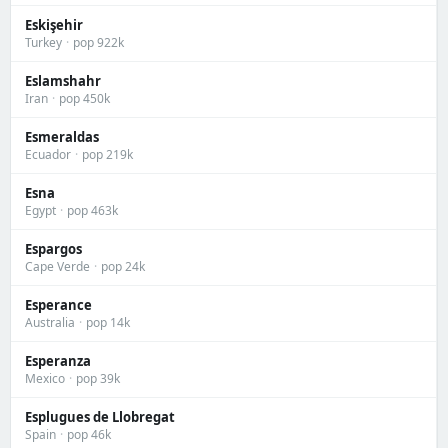
Eskişehir
Turkey
·
pop 922k
Eslamshahr
Iran
·
pop 450k
Esmeraldas
Ecuador
·
pop 219k
Esna
Egypt
·
pop 463k
Espargos
Cape Verde
·
pop 24k
Esperance
Australia
·
pop 14k
Esperanza
Mexico
·
pop 39k
Esplugues de Llobregat
Spain
·
pop 46k