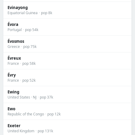
Evinayong
Equatorial Guinea
·
pop 8k
Évora
Portugal
·
pop 54k
Évosmos
Greece
·
pop 75k
Évreux
France
·
pop 58k
Évry
France
·
pop 52k
Ewing
United States · NJ
·
pop 37k
Ewo
Republic of the Congo
·
pop 12k
Exeter
United Kingdom
·
pop 131k