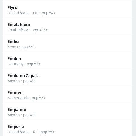
Elyria
United States · OH
·
pop 54k
Emalahleni
South Africa
·
pop 373k
Embu
Kenya
·
pop 65k
Emden
Germany
·
pop 52k
Emiliano Zapata
Mexico
·
pop 49k
Emmen
Netherlands
·
pop 57k
Empalme
Mexico
·
pop 43k
Emporia
United States · KS
·
pop 25k