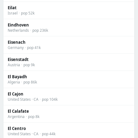
Eilat
Israel
·
pop 52k
Eindhoven
Netherlands
·
pop 236k
Eisenach
Germany
·
pop 41k
Eisenstadt
Austria
·
pop 9k
El Bayadh
Algeria
·
pop 86k
El Cajon
United States · CA
·
pop 104k
El Calafate
Argentina
·
pop 8k
El Centro
United States · CA
·
pop 44k