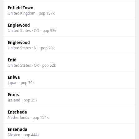
Enfield Town
United Kingdom
·
pop 157k
Englewood
United States · CO
·
pop 33k
Englewood
United States · NJ
·
pop 29k
Enid
United States · OK
·
pop 52k
Eniwa
Japan
·
pop 70k
Ennis
Ireland
·
pop 25k
Enschede
Netherlands
·
pop 154k
Ensenada
Mexico
·
pop 444k