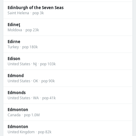
Edinburgh of the Seven Seas
Saint Helena
·
pop 3k
Edineţ
Moldova
·
pop 23k
Edirne
Turkey
·
pop 180k
Edison
United States · NJ
·
pop 103k
Edmond
United States · OK
·
pop 90k
Edmonds
United States · WA
·
pop 41k
Edmonton
Canada
·
pop 1.0M
Edmonton
United Kingdom
·
pop 82k