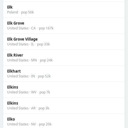
Ełk
Poland
·
pop 56k
Elk Grove
United States · CA
·
pop 167k
Elk Grove Village
United States · IL
·
pop 33k
Elk River
United States · MN
·
pop 24k
Elkhart
United States · IN
·
pop 52k
Elkins
United States · WV
·
pop 7k
Elkins
United States · AR
·
pop 3k
Elko
United States · NV
·
pop 20k