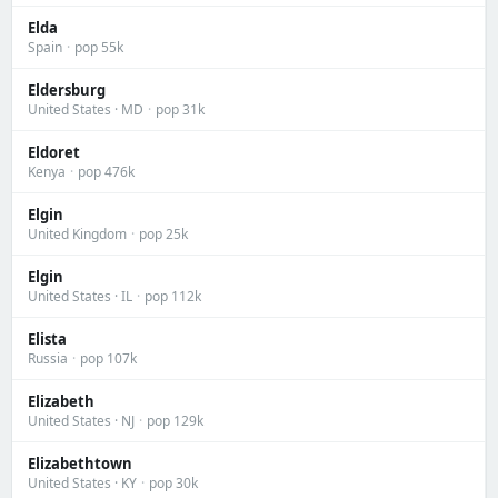
Elda
Spain
·
pop 55k
Eldersburg
United States · MD
·
pop 31k
Eldoret
Kenya
·
pop 476k
Elgin
United Kingdom
·
pop 25k
Elgin
United States · IL
·
pop 112k
Elista
Russia
·
pop 107k
Elizabeth
United States · NJ
·
pop 129k
Elizabethtown
United States · KY
·
pop 30k