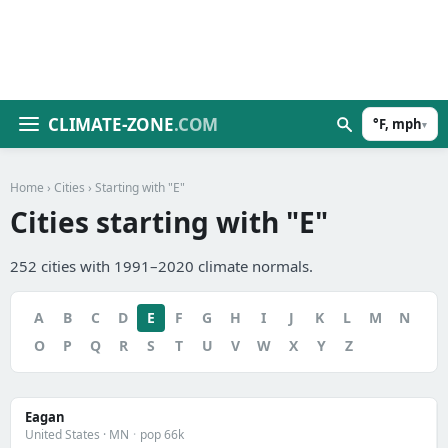
CLIMATE-ZONE
.COM
°F, mph
▾
Home
›
Cities
› Starting with "E"
Cities starting with "E"
252 cities with 1991–2020 climate normals.
A
B
C
D
E
F
G
H
I
J
K
L
M
N
O
P
Q
R
S
T
U
V
W
X
Y
Z
Eagan
United States · MN
·
pop 66k