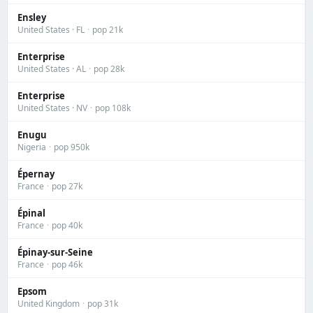
Ensley
United States · FL
·
pop 21k
Enterprise
United States · AL
·
pop 28k
Enterprise
United States · NV
·
pop 108k
Enugu
Nigeria
·
pop 950k
Épernay
France
·
pop 27k
Épinal
France
·
pop 40k
Épinay-sur-Seine
France
·
pop 46k
Epsom
United Kingdom
·
pop 31k