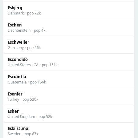
Esbjerg
Denmark
·
pop 72k
Eschen
Liechtenstein
·
pop 4k
Eschweiler
Germany
·
pop 56k
Escondido
United States · CA
·
pop 151k
Escuintla
Guatemala
·
pop 156k
Esenler
Turkey
·
pop 520k
Esher
United Kingdom
·
pop 52k
Eskilstuna
Sweden
·
pop 67k