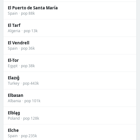
El Puerto de Santa María
Spain
·
pop 88k
El Tarf
Algeria
·
pop 13k
El Vendrell
Spain
·
pop 36k
El-Tor
Egypt
·
pop 38k
Elazığ
Turkey
·
pop 443k
Elbasan
Albania
·
pop 101k
Elbląg
Poland
·
pop 128k
Elche
Spain
·
pop 235k