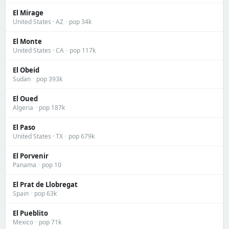
El Mirage
United States · AZ
·
pop 34k
El Monte
United States · CA
·
pop 117k
El Obeid
Sudan
·
pop 393k
El Oued
Algeria
·
pop 187k
El Paso
United States · TX
·
pop 679k
El Porvenir
Panama
·
pop 10
El Prat de Llobregat
Spain
·
pop 63k
El Pueblito
Mexico
·
pop 71k