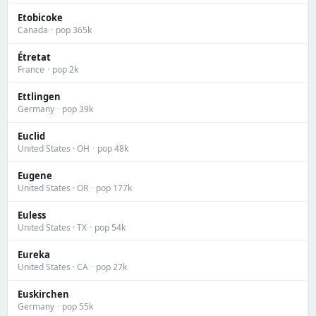
Etobicoke
Canada
·
pop 365k
Étretat
France
·
pop 2k
Ettlingen
Germany
·
pop 39k
Euclid
United States · OH
·
pop 48k
Eugene
United States · OR
·
pop 177k
Euless
United States · TX
·
pop 54k
Eureka
United States · CA
·
pop 27k
Euskirchen
Germany
·
pop 55k