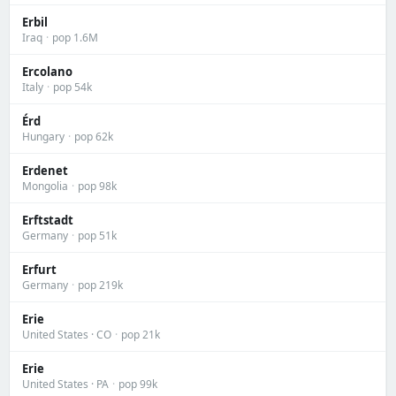
Erbil
Iraq
·
pop 1.6M
Ercolano
Italy
·
pop 54k
Érd
Hungary
·
pop 62k
Erdenet
Mongolia
·
pop 98k
Erftstadt
Germany
·
pop 51k
Erfurt
Germany
·
pop 219k
Erie
United States · CO
·
pop 21k
Erie
United States · PA
·
pop 99k