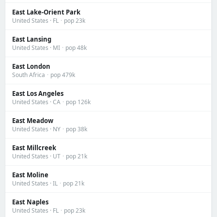
East Lake-Orient Park
United States · FL
·
pop 23k
East Lansing
United States · MI
·
pop 48k
East London
South Africa
·
pop 479k
East Los Angeles
United States · CA
·
pop 126k
East Meadow
United States · NY
·
pop 38k
East Millcreek
United States · UT
·
pop 21k
East Moline
United States · IL
·
pop 21k
East Naples
United States · FL
·
pop 23k