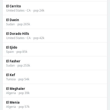
El Cerrito
United States · CA
·
pop 24k
El Daein
Sudan
·
pop 265k
El Dorado Hills
United States · CA
·
pop 42k
El Ejido
Spain
·
pop 85k
El Fasher
Sudan
·
pop 253k
El Kef
Tunisia
·
pop 54k
El Meghaïer
Algeria
·
pop 39k
El Menia
Algeria
·
pop 57k