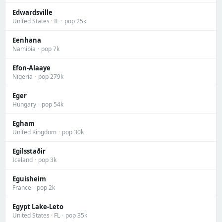
Edwardsville
United States · IL
·
pop 25k
Eenhana
Namibia
·
pop 7k
Efon-Alaaye
Nigeria
·
pop 279k
Eger
Hungary
·
pop 54k
Egham
United Kingdom
·
pop 30k
Egilsstaðir
Iceland
·
pop 3k
Eguisheim
France
·
pop 2k
Egypt Lake-Leto
United States · FL
·
pop 35k