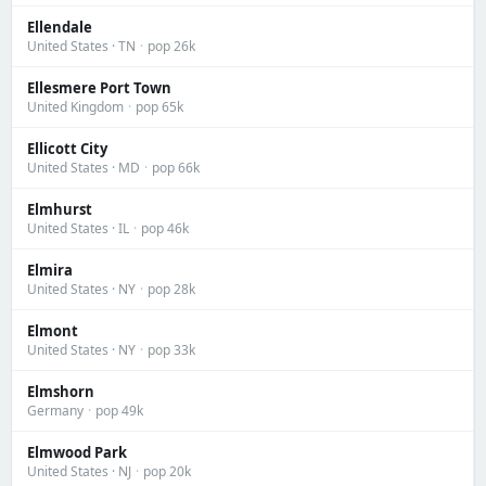
Ellendale
United States · TN
·
pop 26k
Ellesmere Port Town
United Kingdom
·
pop 65k
Ellicott City
United States · MD
·
pop 66k
Elmhurst
United States · IL
·
pop 46k
Elmira
United States · NY
·
pop 28k
Elmont
United States · NY
·
pop 33k
Elmshorn
Germany
·
pop 49k
Elmwood Park
United States · NJ
·
pop 20k