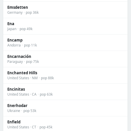
Emsdetten
Germany
·
pop 36k
Ena
Japan
·
pop 49k
Encamp
Andorra
·
pop 11k
Encarnación
Paraguay
·
pop 75k
Enchanted Hills
United States · NM
·
pop 88k
Encinitas
United States · CA
·
pop 63k
Enerhodar
Ukraine
·
pop 53k
Enfield
United States · CT
·
pop 45k