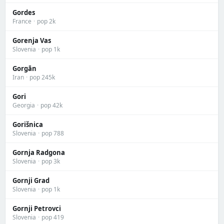
Gordes
France
·
pop 2k
Gorenja Vas
Slovenia
·
pop 1k
Gorgān
Iran
·
pop 245k
Gori
Georgia
·
pop 42k
Gorišnica
Slovenia
·
pop 788
Gornja Radgona
Slovenia
·
pop 3k
Gornji Grad
Slovenia
·
pop 1k
Gornji Petrovci
Slovenia
·
pop 419