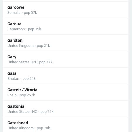
Garoowe
Somalia
·
pop 57k
Garoua
Cameroon
·
pop 35k
Garston
United Kingdom
·
pop 21k
Gary
United States · IN
·
pop 77k
Gasa
Bhutan
·
pop 548
Gasteiz / Vitoria
Spain
·
pop 257k
Gastonia
United States · NC
·
pop 75k
Gateshead
United Kingdom
·
pop 78k