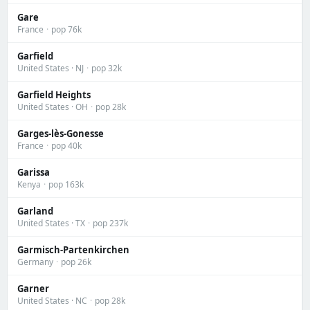
Gare
France
·
pop 76k
Garfield
United States · NJ
·
pop 32k
Garfield Heights
United States · OH
·
pop 28k
Garges-lès-Gonesse
France
·
pop 40k
Garissa
Kenya
·
pop 163k
Garland
United States · TX
·
pop 237k
Garmisch-Partenkirchen
Germany
·
pop 26k
Garner
United States · NC
·
pop 28k