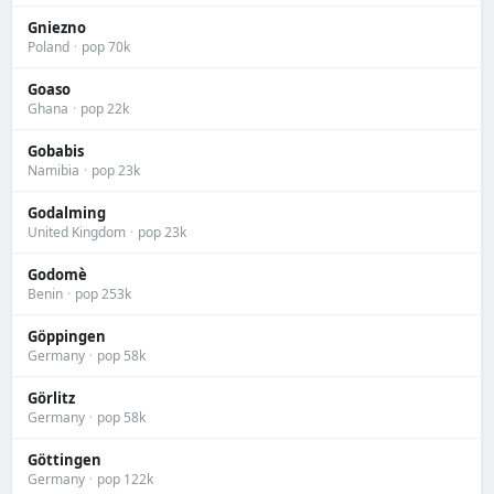
Gniezno
Poland
·
pop 70k
Goaso
Ghana
·
pop 22k
Gobabis
Namibia
·
pop 23k
Godalming
United Kingdom
·
pop 23k
Godomè
Benin
·
pop 253k
Göppingen
Germany
·
pop 58k
Görlitz
Germany
·
pop 58k
Göttingen
Germany
·
pop 122k