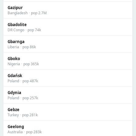
Gazipur
Bangladesh
·
pop 2.7M
Gbadolite
DR Congo
·
pop 74k
Gbarnga
Liberia
·
pop 86k
Gboko
Nigeria
·
pop 365k
Gdańsk
Poland
·
pop 487k
Gdynia
Poland
·
pop 257k
Gebze
Turkey
·
pop 281k
Geelong
Australia
·
pop 283k