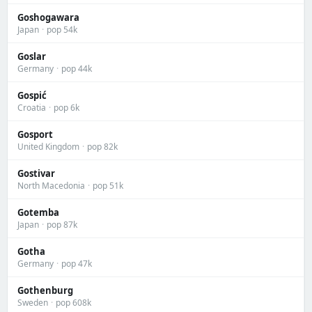
Goshogawara
Japan
·
pop 54k
Goslar
Germany
·
pop 44k
Gospić
Croatia
·
pop 6k
Gosport
United Kingdom
·
pop 82k
Gostivar
North Macedonia
·
pop 51k
Gotemba
Japan
·
pop 87k
Gotha
Germany
·
pop 47k
Gothenburg
Sweden
·
pop 608k