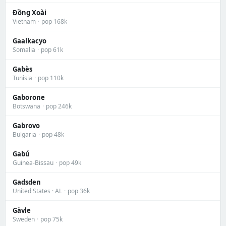
Đồng Xoài
Vietnam
·
pop 168k
Gaalkacyo
Somalia
·
pop 61k
Gabès
Tunisia
·
pop 110k
Gaborone
Botswana
·
pop 246k
Gabrovo
Bulgaria
·
pop 48k
Gabú
Guinea-Bissau
·
pop 49k
Gadsden
United States · AL
·
pop 36k
Gävle
Sweden
·
pop 75k