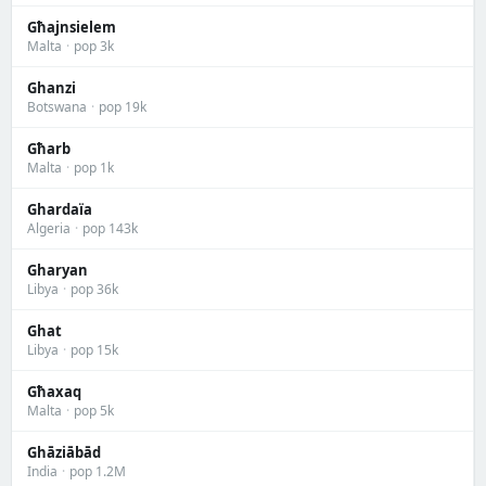
Għajnsielem
Malta
·
pop 3k
Ghanzi
Botswana
·
pop 19k
Għarb
Malta
·
pop 1k
Ghardaïa
Algeria
·
pop 143k
Gharyan
Libya
·
pop 36k
Ghat
Libya
·
pop 15k
Għaxaq
Malta
·
pop 5k
Ghāziābād
India
·
pop 1.2M