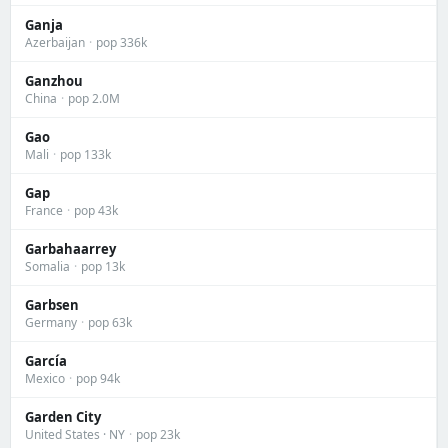
Ganja
Azerbaijan
·
pop 336k
Ganzhou
China
·
pop 2.0M
Gao
Mali
·
pop 133k
Gap
France
·
pop 43k
Garbahaarrey
Somalia
·
pop 13k
Garbsen
Germany
·
pop 63k
García
Mexico
·
pop 94k
Garden City
United States · NY
·
pop 23k