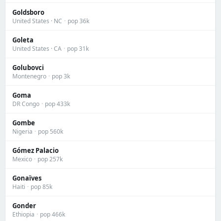
Goldsboro
United States · NC
·
pop 36k
Goleta
United States · CA
·
pop 31k
Golubovci
Montenegro
·
pop 3k
Goma
DR Congo
·
pop 433k
Gombe
Nigeria
·
pop 560k
Gómez Palacio
Mexico
·
pop 257k
Gonaïves
Haiti
·
pop 85k
Gonder
Ethiopia
·
pop 466k