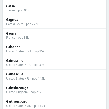
Gafsa
Tunisia
·
pop 95k
Gagnoa
Côte d'Ivoire
·
pop 277k
Gagny
France
·
pop 38k
Gahanna
United States · OH
·
pop 35k
Gainesville
United States · GA
·
pop 39k
Gainesville
United States · FL
·
pop 145k
Gainsborough
United Kingdom
·
pop 21k
Gaithersburg
United States · MD
·
pop 67k