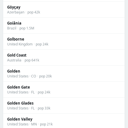
Göyçay
Azerbaijan
·
pop 42k
Goiânia
Brazil
·
pop 1.5M
Golborne
United Kingdom
·
pop 24k
Gold Coast
Australia
·
pop 641k
Golden
United States · CO
·
pop 20k
Golden Gate
United States · FL
·
pop 24k
Golden Glades
United States · FL
·
pop 33k
Golden Valley
United States · MN
·
pop 21k