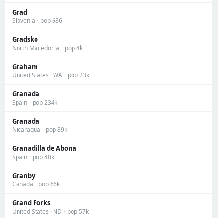
Grad
Slovenia
·
pop 686
Gradsko
North Macedonia
·
pop 4k
Graham
United States · WA
·
pop 23k
Granada
Spain
·
pop 234k
Granada
Nicaragua
·
pop 89k
Granadilla de Abona
Spain
·
pop 40k
Granby
Canada
·
pop 66k
Grand Forks
United States · ND
·
pop 57k