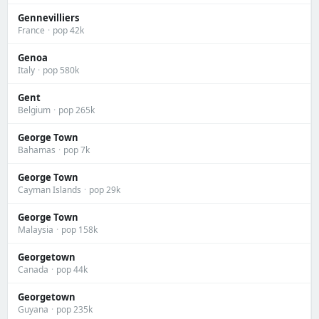
Gennevilliers
France
·
pop 42k
Genoa
Italy
·
pop 580k
Gent
Belgium
·
pop 265k
George Town
Bahamas
·
pop 7k
George Town
Cayman Islands
·
pop 29k
George Town
Malaysia
·
pop 158k
Georgetown
Canada
·
pop 44k
Georgetown
Guyana
·
pop 235k