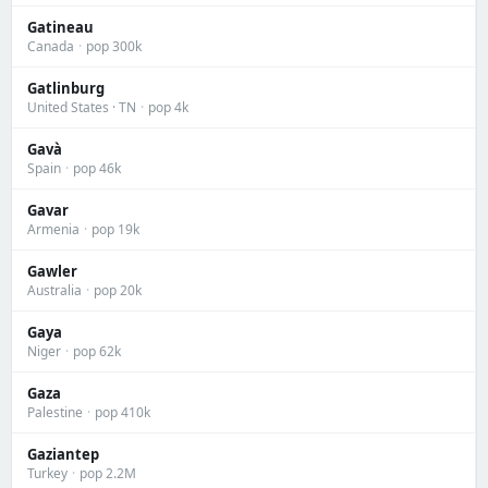
Gatineau
Canada
·
pop 300k
Gatlinburg
United States · TN
·
pop 4k
Gavà
Spain
·
pop 46k
Gavar
Armenia
·
pop 19k
Gawler
Australia
·
pop 20k
Gaya
Niger
·
pop 62k
Gaza
Palestine
·
pop 410k
Gaziantep
Turkey
·
pop 2.2M