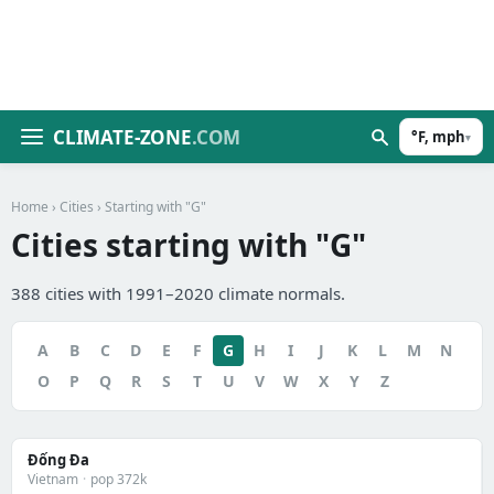
CLIMATE-ZONE
.COM
°F, mph
▾
Home
›
Cities
› Starting with "G"
Cities starting with "G"
388 cities with 1991–2020 climate normals.
A
B
C
D
E
F
G
H
I
J
K
L
M
N
O
P
Q
R
S
T
U
V
W
X
Y
Z
Đống Đa
Vietnam
·
pop 372k