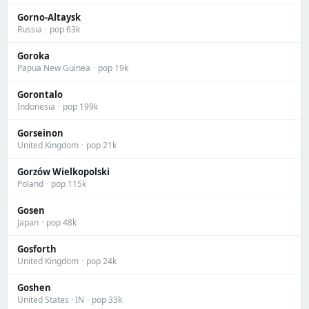
Gorno-Altaysk
Russia
·
pop 63k
Goroka
Papua New Guinea
·
pop 19k
Gorontalo
Indonesia
·
pop 199k
Gorseinon
United Kingdom
·
pop 21k
Gorzów Wielkopolski
Poland
·
pop 115k
Gosen
Japan
·
pop 48k
Gosforth
United Kingdom
·
pop 24k
Goshen
United States · IN
·
pop 33k