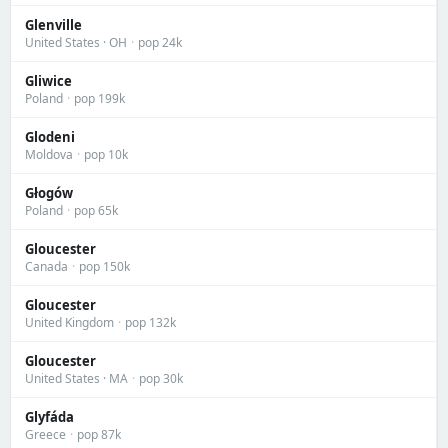
Glenville
United States · OH
·
pop 24k
Gliwice
Poland
·
pop 199k
Glodeni
Moldova
·
pop 10k
Głogów
Poland
·
pop 65k
Gloucester
Canada
·
pop 150k
Gloucester
United Kingdom
·
pop 132k
Gloucester
United States · MA
·
pop 30k
Glyfáda
Greece
·
pop 87k