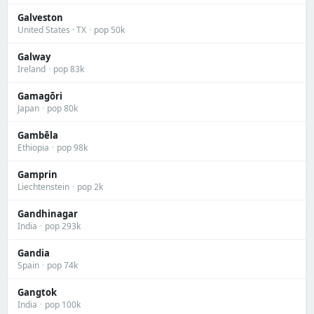
Galveston
United States · TX
·
pop 50k
Galway
Ireland
·
pop 83k
Gamagōri
Japan
·
pop 80k
Gambēla
Ethiopia
·
pop 98k
Gamprin
Liechtenstein
·
pop 2k
Gandhinagar
India
·
pop 293k
Gandia
Spain
·
pop 74k
Gangtok
India
·
pop 100k