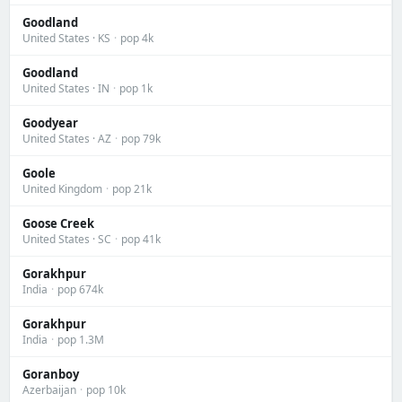
Goodland
United States · KS
·
pop 4k
Goodland
United States · IN
·
pop 1k
Goodyear
United States · AZ
·
pop 79k
Goole
United Kingdom
·
pop 21k
Goose Creek
United States · SC
·
pop 41k
Gorakhpur
India
·
pop 674k
Gorakhpur
India
·
pop 1.3M
Goranboy
Azerbaijan
·
pop 10k