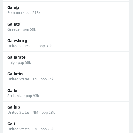
Galaţi
Romania
·
pop 218k
Galátsi
Greece
·
pop 59k
Galesburg
United States · IL
·
pop 31k
Gallarate
Italy
·
pop 50k
Gallatin
United States · TN
·
pop 34k
Galle
Sri Lanka
·
pop 93k
Gallup
United States · NM
·
pop 23k
Galt
United States · CA
·
pop 25k