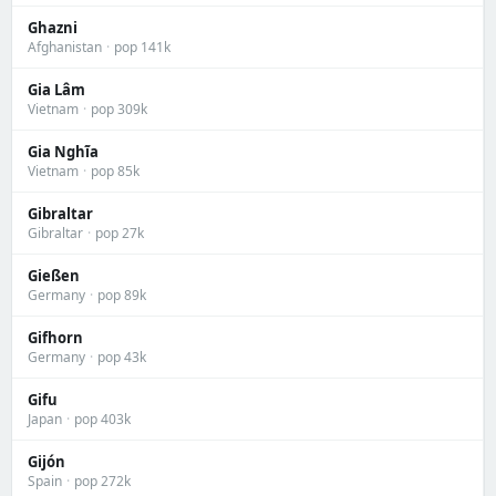
Ghazni
Afghanistan
·
pop 141k
Gia Lâm
Vietnam
·
pop 309k
Gia Nghĩa
Vietnam
·
pop 85k
Gibraltar
Gibraltar
·
pop 27k
Gießen
Germany
·
pop 89k
Gifhorn
Germany
·
pop 43k
Gifu
Japan
·
pop 403k
Gijón
Spain
·
pop 272k