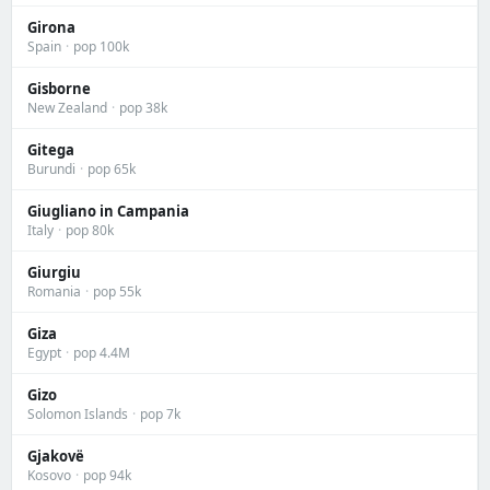
Girona
Spain
·
pop 100k
Gisborne
New Zealand
·
pop 38k
Gitega
Burundi
·
pop 65k
Giugliano in Campania
Italy
·
pop 80k
Giurgiu
Romania
·
pop 55k
Giza
Egypt
·
pop 4.4M
Gizo
Solomon Islands
·
pop 7k
Gjakovë
Kosovo
·
pop 94k