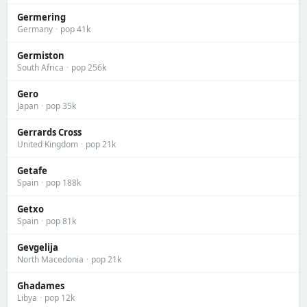
Germering
Germany
·
pop 41k
Germiston
South Africa
·
pop 256k
Gero
Japan
·
pop 35k
Gerrards Cross
United Kingdom
·
pop 21k
Getafe
Spain
·
pop 188k
Getxo
Spain
·
pop 81k
Gevgelija
North Macedonia
·
pop 21k
Ghadames
Libya
·
pop 12k