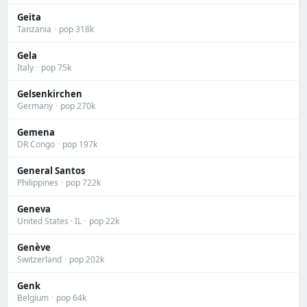
Geita
Tanzania
·
pop 318k
Gela
Italy
·
pop 75k
Gelsenkirchen
Germany
·
pop 270k
Gemena
DR Congo
·
pop 197k
General Santos
Philippines
·
pop 722k
Geneva
United States · IL
·
pop 22k
Genève
Switzerland
·
pop 202k
Genk
Belgium
·
pop 64k