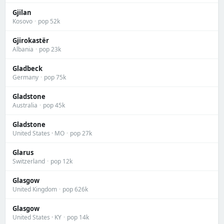
Gjilan
Kosovo
·
pop 52k
Gjirokastër
Albania
·
pop 23k
Gladbeck
Germany
·
pop 75k
Gladstone
Australia
·
pop 45k
Gladstone
United States · MO
·
pop 27k
Glarus
Switzerland
·
pop 12k
Glasgow
United Kingdom
·
pop 626k
Glasgow
United States · KY
·
pop 14k