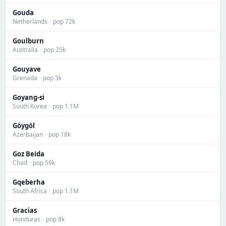
Gouda
Netherlands
·
pop 72k
Goulburn
Australia
·
pop 25k
Gouyave
Grenada
·
pop 3k
Goyang-si
South Korea
·
pop 1.1M
Göygöl
Azerbaijan
·
pop 18k
Goz Beida
Chad
·
pop 59k
Gqeberha
South Africa
·
pop 1.1M
Gracias
Honduras
·
pop 8k