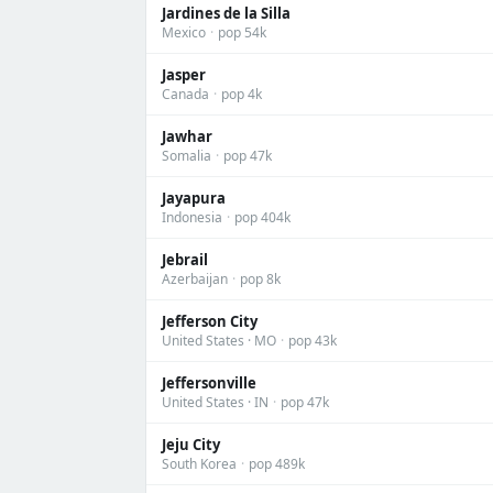
Jardines de la Silla
Mexico
·
pop 54k
Jasper
Canada
·
pop 4k
Jawhar
Somalia
·
pop 47k
Jayapura
Indonesia
·
pop 404k
Jebrail
Azerbaijan
·
pop 8k
Jefferson City
United States · MO
·
pop 43k
Jeffersonville
United States · IN
·
pop 47k
Jeju City
South Korea
·
pop 489k