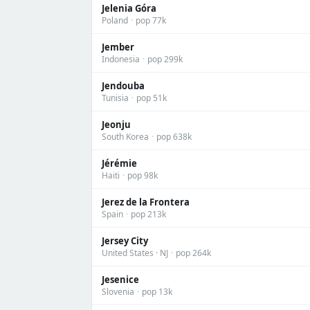
Jelenia Góra
Poland
·
pop 77k
Jember
Indonesia
·
pop 299k
Jendouba
Tunisia
·
pop 51k
Jeonju
South Korea
·
pop 638k
Jérémie
Haiti
·
pop 98k
Jerez de la Frontera
Spain
·
pop 213k
Jersey City
United States · NJ
·
pop 264k
Jesenice
Slovenia
·
pop 13k