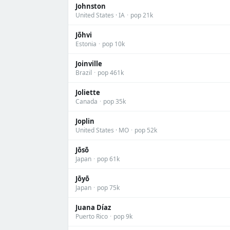
Johnston
United States · IA
·
pop 21k
Jõhvi
Estonia
·
pop 10k
Joinville
Brazil
·
pop 461k
Joliette
Canada
·
pop 35k
Joplin
United States · MO
·
pop 52k
Jōsō
Japan
·
pop 61k
Jōyō
Japan
·
pop 75k
Juana Díaz
Puerto Rico
·
pop 9k