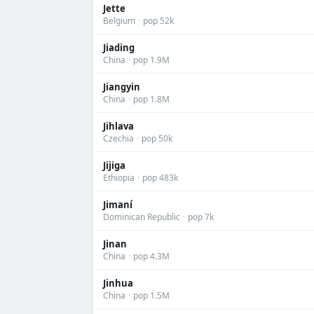
Jette
Belgium
·
pop 52k
Jiading
China
·
pop 1.9M
Jiangyin
China
·
pop 1.8M
Jihlava
Czechia
·
pop 50k
Jijiga
Ethiopia
·
pop 483k
Jimaní
Dominican Republic
·
pop 7k
Jinan
China
·
pop 4.3M
Jinhua
China
·
pop 1.5M