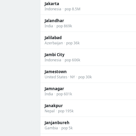
Jakarta
Indonesia
·
pop 8.5M
Jalandhar
India
·
pop 869k
Jalilabad
Azerbaijan
·
pop 36k
Jambi City
Indonesia
·
pop 606k
Jamestown
United States · NY
·
pop 30k
Jamnagar
India
·
pop 601k
Janakpur
Nepal
·
pop 195k
Janjanbureh
Gambia
·
pop 5k