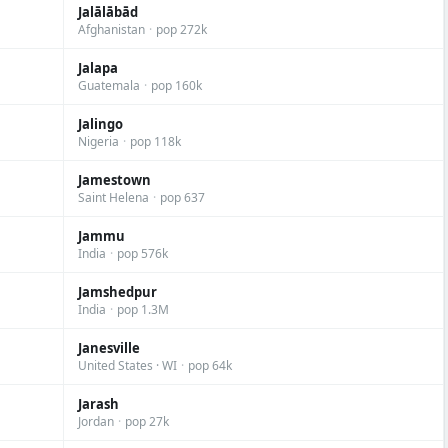
Jalālābād
Afghanistan
·
pop 272k
Jalapa
Guatemala
·
pop 160k
Jalingo
Nigeria
·
pop 118k
Jamestown
Saint Helena
·
pop 637
Jammu
India
·
pop 576k
Jamshedpur
India
·
pop 1.3M
Janesville
United States · WI
·
pop 64k
Jarash
Jordan
·
pop 27k