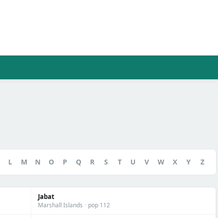
L
M
N
O
P
Q
R
S
T
U
V
W
X
Y
Z
Jabat
Marshall Islands
·
pop 112