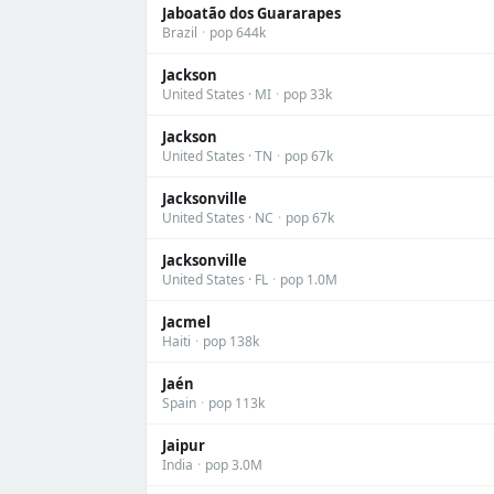
Jaboatão dos Guararapes
Brazil
·
pop 644k
Jackson
United States · MI
·
pop 33k
Jackson
United States · TN
·
pop 67k
Jacksonville
United States · NC
·
pop 67k
Jacksonville
United States · FL
·
pop 1.0M
Jacmel
Haiti
·
pop 138k
Jaén
Spain
·
pop 113k
Jaipur
India
·
pop 3.0M