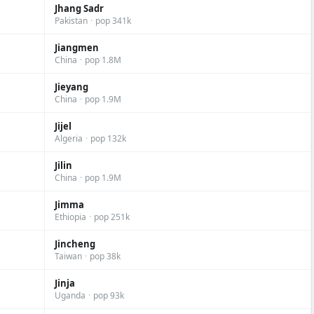
Jhang Sadr
Pakistan
·
pop 341k
Jiangmen
China
·
pop 1.8M
Jieyang
China
·
pop 1.9M
Jijel
Algeria
·
pop 132k
Jilin
China
·
pop 1.9M
Jimma
Ethiopia
·
pop 251k
Jincheng
Taiwan
·
pop 38k
Jinja
Uganda
·
pop 93k