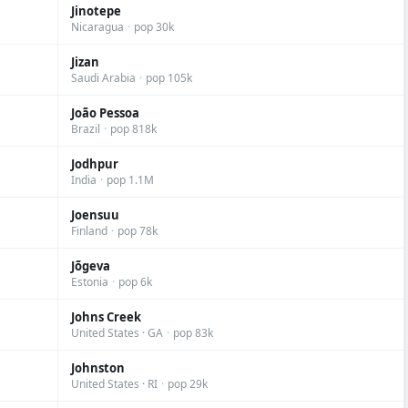
Jinotepe
Nicaragua
·
pop 30k
Jizan
Saudi Arabia
·
pop 105k
João Pessoa
Brazil
·
pop 818k
Jodhpur
India
·
pop 1.1M
Joensuu
Finland
·
pop 78k
Jõgeva
Estonia
·
pop 6k
Johns Creek
United States · GA
·
pop 83k
Johnston
United States · RI
·
pop 29k