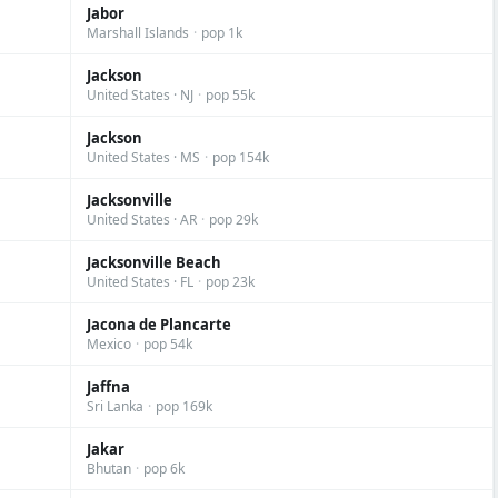
Jabor
Marshall Islands
·
pop 1k
Jackson
United States · NJ
·
pop 55k
Jackson
United States · MS
·
pop 154k
Jacksonville
United States · AR
·
pop 29k
Jacksonville Beach
United States · FL
·
pop 23k
Jacona de Plancarte
Mexico
·
pop 54k
Jaffna
Sri Lanka
·
pop 169k
Jakar
Bhutan
·
pop 6k