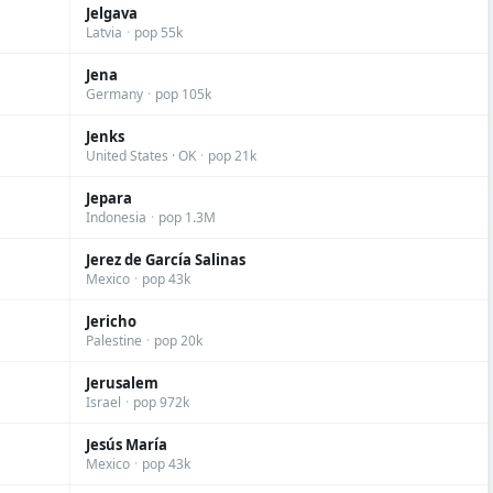
Jelgava
Latvia
·
pop 55k
Jena
Germany
·
pop 105k
Jenks
United States · OK
·
pop 21k
Jepara
Indonesia
·
pop 1.3M
Jerez de García Salinas
Mexico
·
pop 43k
Jericho
Palestine
·
pop 20k
Jerusalem
Israel
·
pop 972k
Jesús María
Mexico
·
pop 43k