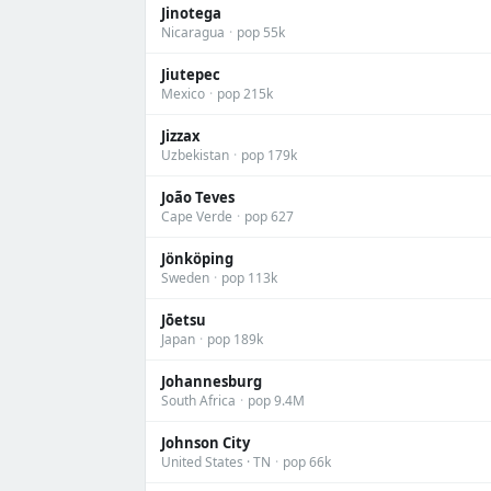
Jinotega
Nicaragua
·
pop 55k
Jiutepec
Mexico
·
pop 215k
Jizzax
Uzbekistan
·
pop 179k
João Teves
Cape Verde
·
pop 627
Jönköping
Sweden
·
pop 113k
Jōetsu
Japan
·
pop 189k
Johannesburg
South Africa
·
pop 9.4M
Johnson City
United States · TN
·
pop 66k