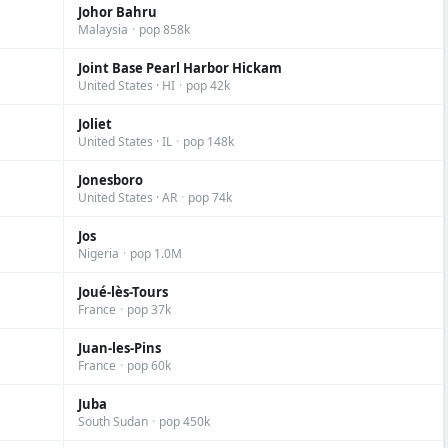
Johor Bahru
Malaysia
·
pop 858k
Joint Base Pearl Harbor Hickam
United States · HI
·
pop 42k
Joliet
United States · IL
·
pop 148k
Jonesboro
United States · AR
·
pop 74k
Jos
Nigeria
·
pop 1.0M
Joué-lès-Tours
France
·
pop 37k
Juan-les-Pins
France
·
pop 60k
Juba
South Sudan
·
pop 450k