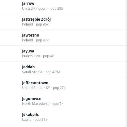
Jarrow
United Kingdom
·
pop 29k
Jastrzębie Zdrój
Poland
·
pop 96k
Jaworzno
Poland
·
pop 97k
Jayuya
Puerto Rico
·
pop 4k
Jeddah
Saudi Arabia
·
pop 4.7M
Jeffersontown
United States · KY
·
pop 27k
Jegunovce
North Macedonia
·
pop 7k
Jēkabpils
Latvia
·
pop 21k