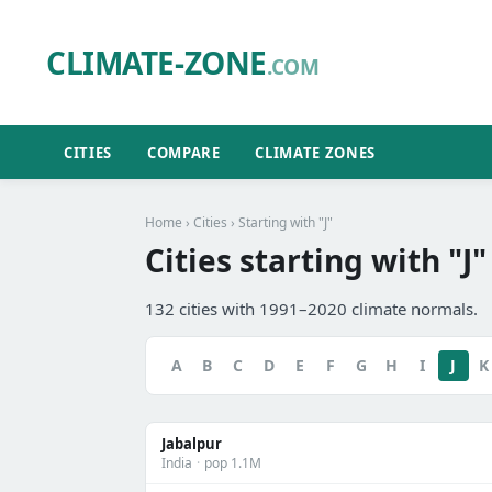
CLIMATE-ZONE
.COM
CITIES
COMPARE
CLIMATE ZONES
Home
›
Cities
› Starting with "J"
Cities starting with "J"
132 cities with 1991–2020 climate normals.
A
B
C
D
E
F
G
H
I
J
K
Jabalpur
India
·
pop 1.1M