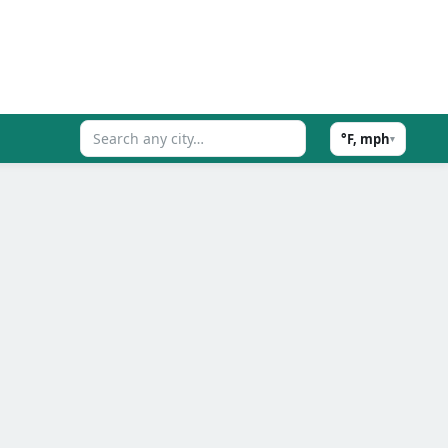
°F, mph
▾