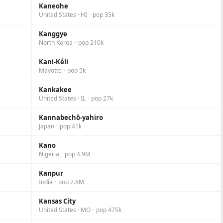
Kaneohe
United States · HI
·
pop 35k
Kanggye
North Korea
·
pop 210k
Kani-Kéli
Mayotte
·
pop 5k
Kankakee
United States · IL
·
pop 27k
Kannabechō-yahiro
Japan
·
pop 41k
Kano
Nigeria
·
pop 4.9M
Kanpur
India
·
pop 2.8M
Kansas City
United States · MO
·
pop 475k