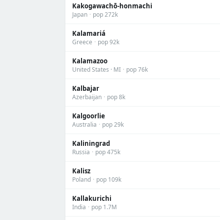
Kakogawachō-honmachi
Japan
·
pop 272k
Kalamariá
Greece
·
pop 92k
Kalamazoo
United States · MI
·
pop 76k
Kalbajar
Azerbaijan
·
pop 8k
Kalgoorlie
Australia
·
pop 29k
Kaliningrad
Russia
·
pop 475k
Kalisz
Poland
·
pop 109k
Kallakurichi
India
·
pop 1.7M