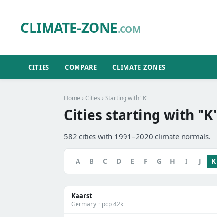
CLIMATE-ZONE
.COM
CITIES
COMPARE
CLIMATE ZONES
Home
›
Cities
› Starting with "K"
Cities starting with "K
582 cities with 1991–2020 climate normals.
A
B
C
D
E
F
G
H
I
J
K
Kaarst
Germany
·
pop 42k