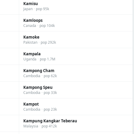
Kamisu
Japan
·
pop 95k
Kamloops
Canada
·
pop 104k
Kamoke
Pakistan
·
pop 292k
Kampala
Uganda
·
pop 1.7M
Kampong Cham
Cambodia
·
pop 62k
Kampong Speu
Cambodia
·
pop 33k
Kampot
Cambodia
·
pop 23k
Kampung Kangkar Teberau
Malaysia
·
pop 412k