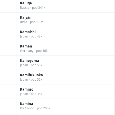
Kaluga
Russia
·
pop 341k
Kalyān
India
·
pop 1.3M
Kamaishi
Japan
·
pop 43k
Kamen
Germany
·
pop 46k
Kameyama
Japan
·
pop 50k
Kamifukuoka
Japan
·
pop 52k
Kamiiso
Japan
·
pop 38k
Kamina
DR Congo
·
pop 200k