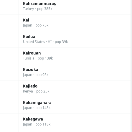
Kahramanmaraş
Turkey
·
pop 385k
Kai
Japan
·
pop 75k
Kailua
United States · HI
·
pop 39k
Kairouan
Tunisia
·
pop 139k
Kaizuka
Japan
·
pop 93k
Kajiado
Kenya
·
pop 25k
Kakamigahara
Japan
·
pop 145k
Kakegawa
Japan
·
pop 118k