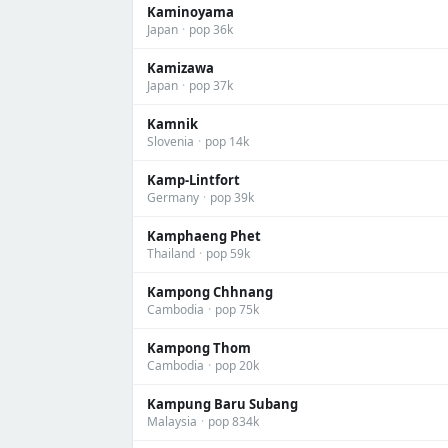
Kaminoyama
Japan
·
pop 36k
Kamizawa
Japan
·
pop 37k
Kamnik
Slovenia
·
pop 14k
Kamp-Lintfort
Germany
·
pop 39k
Kamphaeng Phet
Thailand
·
pop 59k
Kampong Chhnang
Cambodia
·
pop 75k
Kampong Thom
Cambodia
·
pop 20k
Kampung Baru Subang
Malaysia
·
pop 834k