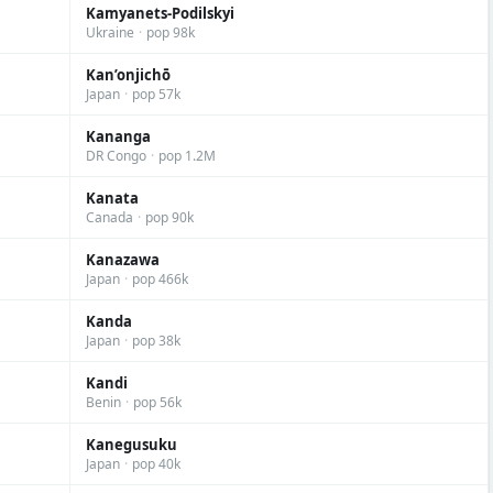
Kamyanets-Podilskyi
Ukraine
·
pop 98k
Kan’onjichō
Japan
·
pop 57k
Kananga
DR Congo
·
pop 1.2M
Kanata
Canada
·
pop 90k
Kanazawa
Japan
·
pop 466k
Kanda
Japan
·
pop 38k
Kandi
Benin
·
pop 56k
Kanegusuku
Japan
·
pop 40k