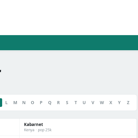
"
L
M
N
O
P
Q
R
S
T
U
V
W
X
Y
Z
Kabarnet
Kenya
·
pop 25k