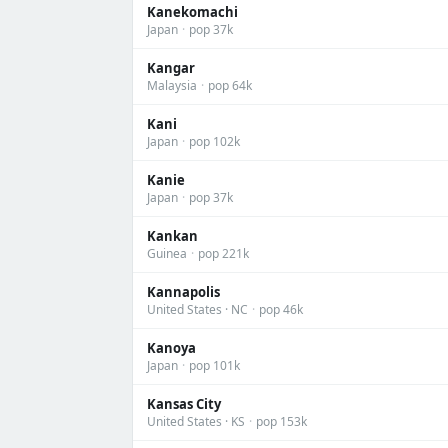
Kanekomachi
Japan
·
pop 37k
Kangar
Malaysia
·
pop 64k
Kani
Japan
·
pop 102k
Kanie
Japan
·
pop 37k
Kankan
Guinea
·
pop 221k
Kannapolis
United States · NC
·
pop 46k
Kanoya
Japan
·
pop 101k
Kansas City
United States · KS
·
pop 153k