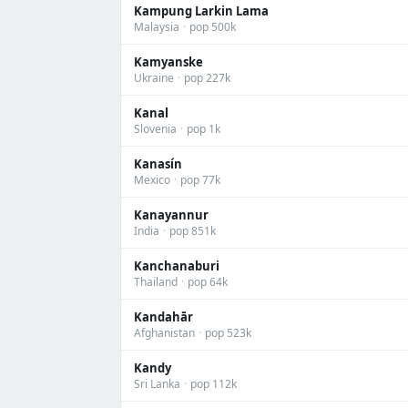
Kampung Larkin Lama
Malaysia
·
pop 500k
Kamyanske
Ukraine
·
pop 227k
Kanal
Slovenia
·
pop 1k
Kanasín
Mexico
·
pop 77k
Kanayannur
India
·
pop 851k
Kanchanaburi
Thailand
·
pop 64k
Kandahār
Afghanistan
·
pop 523k
Kandy
Sri Lanka
·
pop 112k