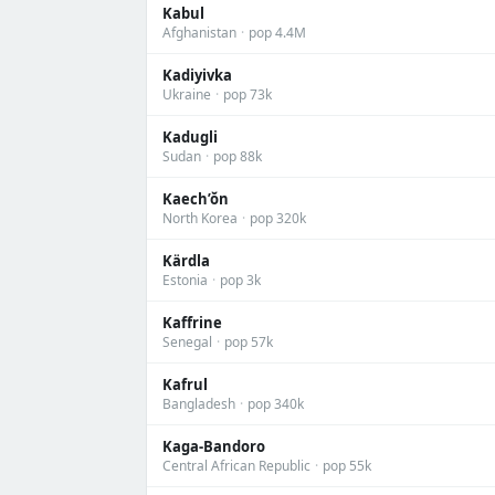
Kabul
Afghanistan
·
pop 4.4M
Kadiyivka
Ukraine
·
pop 73k
Kadugli
Sudan
·
pop 88k
Kaech’ŏn
North Korea
·
pop 320k
Kärdla
Estonia
·
pop 3k
Kaffrine
Senegal
·
pop 57k
Kafrul
Bangladesh
·
pop 340k
Kaga-Bandoro
Central African Republic
·
pop 55k