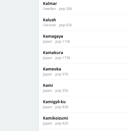
Kalmar
Sweden
·
pop 38k
Kalush
Ukraine
·
pop 65k
Kamagaya
Japan
·
pop 110k
Kamakura
Japan
·
pop 173k
Kameoka
Japan
·
pop 97k
Kami
Japan
·
pop 35k
Kamigyō-ku
Japan
·
pop 83k
Kamikoizumi
Japan
·
pop 42k