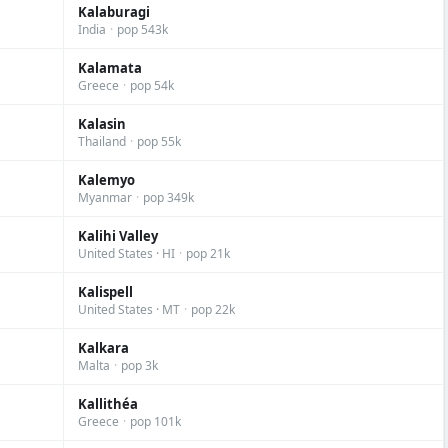
Kalaburagi
India
·
pop 543k
Kalamata
Greece
·
pop 54k
Kalasin
Thailand
·
pop 55k
Kalemyo
Myanmar
·
pop 349k
Kalihi Valley
United States · HI
·
pop 21k
Kalispell
United States · MT
·
pop 22k
Kalkara
Malta
·
pop 3k
Kallithéa
Greece
·
pop 101k