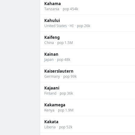
Kahama
Tanzania
·
pop 454k
Kahului
United States · HI
·
pop 26k
Kaifeng
China
·
pop 1.5M
Kainan
Japan
·
pop 48k
Kaiserslautern
Germany
·
pop 99k
Kajaani
Finland
·
pop 36k
Kakamega
Kenya
·
pop 1.9M
Kakata
Liberia
·
pop 52k