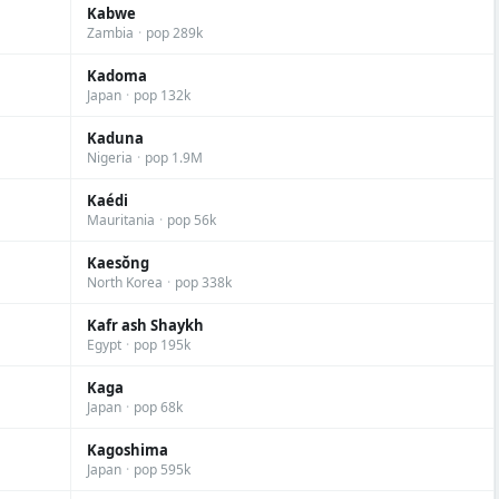
Kabwe
Zambia
·
pop 289k
Kadoma
Japan
·
pop 132k
Kaduna
Nigeria
·
pop 1.9M
Kaédi
Mauritania
·
pop 56k
Kaesŏng
North Korea
·
pop 338k
Kafr ash Shaykh
Egypt
·
pop 195k
Kaga
Japan
·
pop 68k
Kagoshima
Japan
·
pop 595k