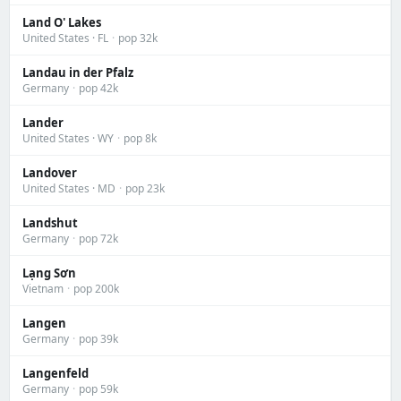
Land O' Lakes
United States · FL
·
pop 32k
Landau in der Pfalz
Germany
·
pop 42k
Lander
United States · WY
·
pop 8k
Landover
United States · MD
·
pop 23k
Landshut
Germany
·
pop 72k
Lạng Sơn
Vietnam
·
pop 200k
Langen
Germany
·
pop 39k
Langenfeld
Germany
·
pop 59k