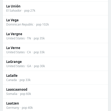
La Unión
El Salvador
·
pop 27k
La Vega
Dominican Republic
·
pop 102k
La Vergne
United States · TN
·
pop 35k
La Verne
United States · CA
·
pop 33k
LaGrange
United States · GA
·
pop 30k
LaSalle
Canada
·
pop 33k
Laascaanood
Somalia
·
pop 60k
Laatzen
Germany
·
pop 40k