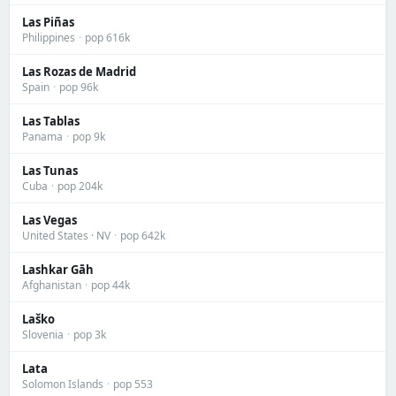
Las Piñas
Philippines
·
pop 616k
Las Rozas de Madrid
Spain
·
pop 96k
Las Tablas
Panama
·
pop 9k
Las Tunas
Cuba
·
pop 204k
Las Vegas
United States · NV
·
pop 642k
Lashkar Gāh
Afghanistan
·
pop 44k
Laško
Slovenia
·
pop 3k
Lata
Solomon Islands
·
pop 553