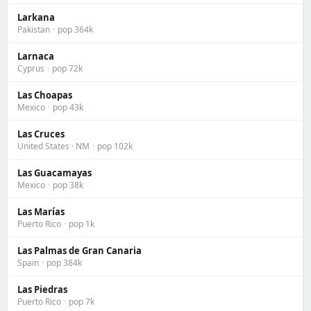
Larkana
Pakistan
·
pop 364k
Larnaca
Cyprus
·
pop 72k
Las Choapas
Mexico
·
pop 43k
Las Cruces
United States · NM
·
pop 102k
Las Guacamayas
Mexico
·
pop 38k
Las Marías
Puerto Rico
·
pop 1k
Las Palmas de Gran Canaria
Spain
·
pop 384k
Las Piedras
Puerto Rico
·
pop 7k