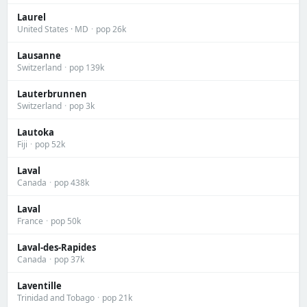
Laurel
United States · MD
·
pop 26k
Lausanne
Switzerland
·
pop 139k
Lauterbrunnen
Switzerland
·
pop 3k
Lautoka
Fiji
·
pop 52k
Laval
Canada
·
pop 438k
Laval
France
·
pop 50k
Laval-des-Rapides
Canada
·
pop 37k
Laventille
Trinidad and Tobago
·
pop 21k