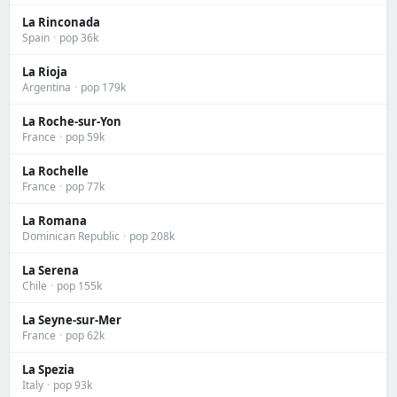
La Rinconada
Spain
·
pop 36k
La Rioja
Argentina
·
pop 179k
La Roche-sur-Yon
France
·
pop 59k
La Rochelle
France
·
pop 77k
La Romana
Dominican Republic
·
pop 208k
La Serena
Chile
·
pop 155k
La Seyne-sur-Mer
France
·
pop 62k
La Spezia
Italy
·
pop 93k