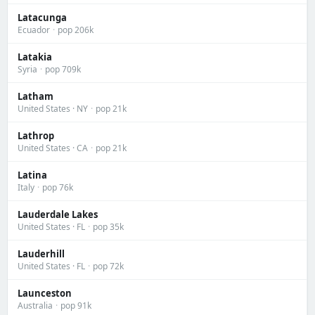
Latacunga
Ecuador
·
pop 206k
Latakia
Syria
·
pop 709k
Latham
United States · NY
·
pop 21k
Lathrop
United States · CA
·
pop 21k
Latina
Italy
·
pop 76k
Lauderdale Lakes
United States · FL
·
pop 35k
Lauderhill
United States · FL
·
pop 72k
Launceston
Australia
·
pop 91k