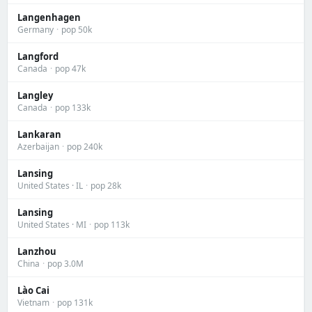
Langenhagen
Germany
·
pop 50k
Langford
Canada
·
pop 47k
Langley
Canada
·
pop 133k
Lankaran
Azerbaijan
·
pop 240k
Lansing
United States · IL
·
pop 28k
Lansing
United States · MI
·
pop 113k
Lanzhou
China
·
pop 3.0M
Lào Cai
Vietnam
·
pop 131k