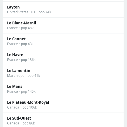
Layton
United States · UT
·
pop 74k
Le Blanc-Mesnil
France
·
pop 48k
Le Cannet
France
·
pop 43k
Le Havre
France
·
pop 186k
Le Lamentin
Martinique
·
pop 41k
Le Mans
France
·
pop 145k
Le Plateau-Mont-Royal
Canada
·
pop 106k
Le Sud-Ouest
Canada
·
pop 86k