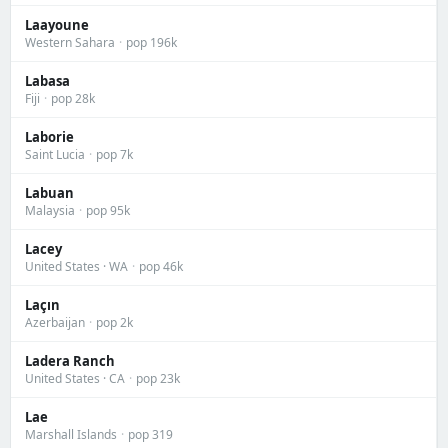
Laayoune
Western Sahara
·
pop 196k
Labasa
Fiji
·
pop 28k
Laborie
Saint Lucia
·
pop 7k
Labuan
Malaysia
·
pop 95k
Lacey
United States · WA
·
pop 46k
Laçın
Azerbaijan
·
pop 2k
Ladera Ranch
United States · CA
·
pop 23k
Lae
Marshall Islands
·
pop 319