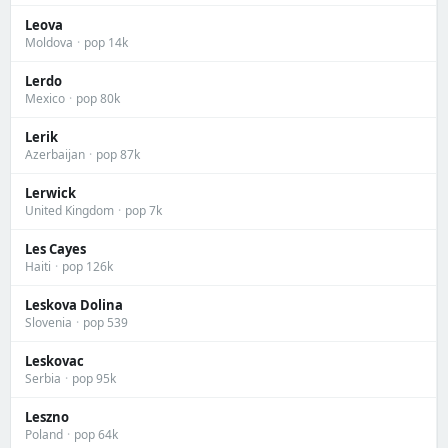
Leova
Moldova
·
pop 14k
Lerdo
Mexico
·
pop 80k
Lerik
Azerbaijan
·
pop 87k
Lerwick
United Kingdom
·
pop 7k
Les Cayes
Haiti
·
pop 126k
Leskova Dolina
Slovenia
·
pop 539
Leskovac
Serbia
·
pop 95k
Leszno
Poland
·
pop 64k