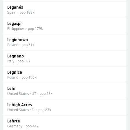
Leganés
Spain
·
pop 188k
Legaspi
Philippines
·
pop 179k
Legionowo
Poland
·
pop 51k
Legnano
Italy
·
pop 58k
Legnica
Poland
·
pop 106k
Lehi
United States · UT
·
pop 58k
Lehigh Acres
United States · FL
·
pop 87k
Lehrte
Germany
·
pop 44k