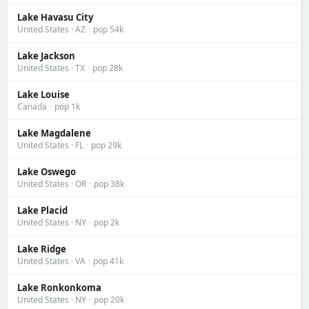
Lake Havasu City
United States · AZ
·
pop 54k
Lake Jackson
United States · TX
·
pop 28k
Lake Louise
Canada
·
pop 1k
Lake Magdalene
United States · FL
·
pop 29k
Lake Oswego
United States · OR
·
pop 38k
Lake Placid
United States · NY
·
pop 2k
Lake Ridge
United States · VA
·
pop 41k
Lake Ronkonkoma
United States · NY
·
pop 20k