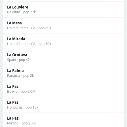
La Louvière
Belgium
·
pop 77k
La Mesa
United States · CA
·
pop 60k
La Mirada
United States · CA
·
pop 50k
La Orotava
Spain
·
pop 42k
La Palma
Panama
·
pop 2k
La Paz
Bolivia
·
pop 2.0M
La Paz
Honduras
·
pop 18k
La Paz
Mexico
·
pop 250k