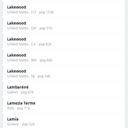
Lakewood
United States · CO
·
pop 153k
Lakewood
United States · OH
·
pop 51k
Lakewood
United States · CA
·
pop 82k
Lakewood
United States · WA
·
pop 60k
Lakewood
United States · NJ
·
pop 54k
Lambaréné
Gabon
·
pop 47k
Lamezia Terme
Italy
·
pop 71k
Lamía
Greece
·
pop 52k