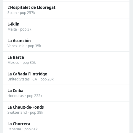
L'Hospitalet de Llobregat
Spain
·
pop 257k
L-Iklin
Malta
·
pop 3k
La Asunción
Venezuela
·
pop 35k
La Barca
Mexico
·
pop 35k
La Cañada Flintridge
United States · CA
·
pop 20k
La Ceiba
Honduras
·
pop 222k
La Chaux-de-Fonds
Switzerland
·
pop 38k
La Chorrera
Panama
·
pop 61k