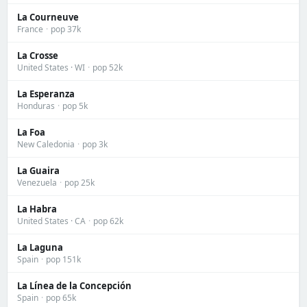
La Courneuve
France
·
pop 37k
La Crosse
United States · WI
·
pop 52k
La Esperanza
Honduras
·
pop 5k
La Foa
New Caledonia
·
pop 3k
La Guaira
Venezuela
·
pop 25k
La Habra
United States · CA
·
pop 62k
La Laguna
Spain
·
pop 151k
La Línea de la Concepción
Spain
·
pop 65k