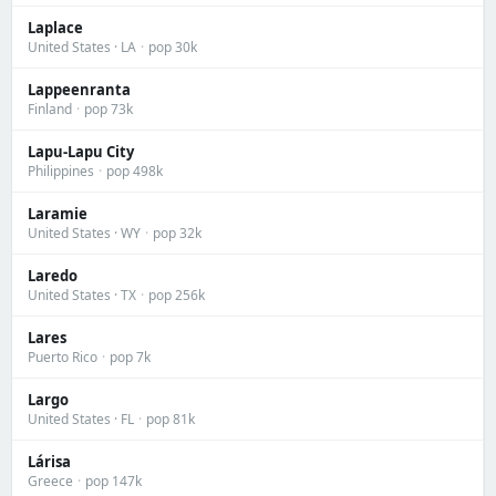
Laplace
United States · LA
·
pop 30k
Lappeenranta
Finland
·
pop 73k
Lapu-Lapu City
Philippines
·
pop 498k
Laramie
United States · WY
·
pop 32k
Laredo
United States · TX
·
pop 256k
Lares
Puerto Rico
·
pop 7k
Largo
United States · FL
·
pop 81k
Lárisa
Greece
·
pop 147k