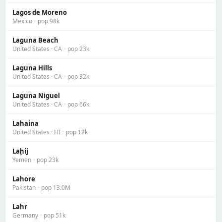
Lagos de Moreno
Mexico
·
pop 98k
Laguna Beach
United States · CA
·
pop 23k
Laguna Hills
United States · CA
·
pop 32k
Laguna Niguel
United States · CA
·
pop 66k
Lahaina
United States · HI
·
pop 12k
Laḩij
Yemen
·
pop 23k
Lahore
Pakistan
·
pop 13.0M
Lahr
Germany
·
pop 51k