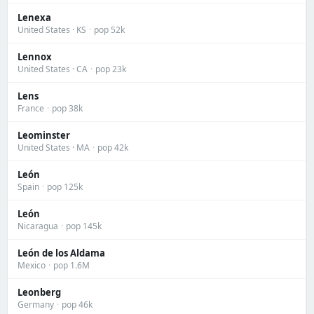
Lenexa
United States · KS
·
pop 52k
Lennox
United States · CA
·
pop 23k
Lens
France
·
pop 38k
Leominster
United States · MA
·
pop 42k
León
Spain
·
pop 125k
León
Nicaragua
·
pop 145k
León de los Aldama
Mexico
·
pop 1.6M
Leonberg
Germany
·
pop 46k