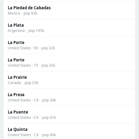
La Piedad de Cabadas
Mexico
·
pop 83k
La Plata
Argentina
·
pop 195k
La Porte
United States · IN
·
pop 22k
La Porte
United States · TX
·
pop 35k
La Prairie
Canada
·
pop 23k
La Presa
United States · CA
·
pop 34k
La Puente
United States · CA
·
pop 41k
La Quinta
United States · CA
·
pop 40k