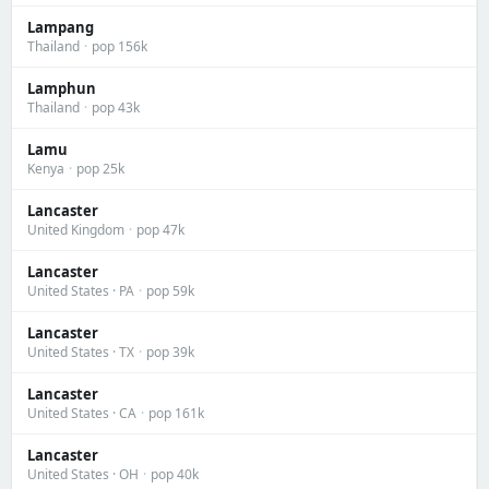
Lampang
Thailand
·
pop 156k
Lamphun
Thailand
·
pop 43k
Lamu
Kenya
·
pop 25k
Lancaster
United Kingdom
·
pop 47k
Lancaster
United States · PA
·
pop 59k
Lancaster
United States · TX
·
pop 39k
Lancaster
United States · CA
·
pop 161k
Lancaster
United States · OH
·
pop 40k