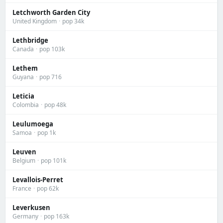
Letchworth Garden City
United Kingdom
·
pop 34k
Lethbridge
Canada
·
pop 103k
Lethem
Guyana
·
pop 716
Leticia
Colombia
·
pop 48k
Leulumoega
Samoa
·
pop 1k
Leuven
Belgium
·
pop 101k
Levallois-Perret
France
·
pop 62k
Leverkusen
Germany
·
pop 163k