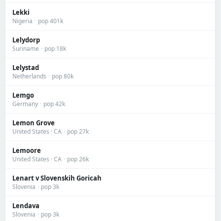
Lekki
Nigeria
·
pop 401k
Lelydorp
Suriname
·
pop 18k
Lelystad
Netherlands
·
pop 80k
Lemgo
Germany
·
pop 42k
Lemon Grove
United States · CA
·
pop 27k
Lemoore
United States · CA
·
pop 26k
Lenart v Slovenskih Goricah
Slovenia
·
pop 3k
Lendava
Slovenia
·
pop 3k