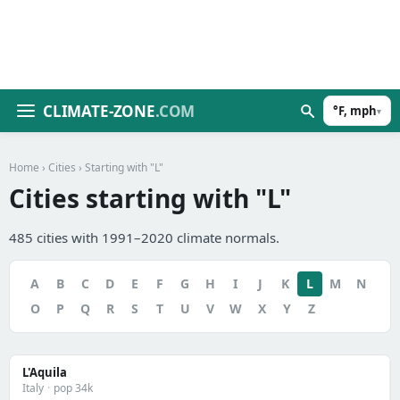
CLIMATE-ZONE
.COM
°F, mph
▾
Home
›
Cities
› Starting with "L"
Cities starting with "L"
485 cities with 1991–2020 climate normals.
A
B
C
D
E
F
G
H
I
J
K
L
M
N
O
P
Q
R
S
T
U
V
W
X
Y
Z
L'Aquila
Italy
·
pop 34k