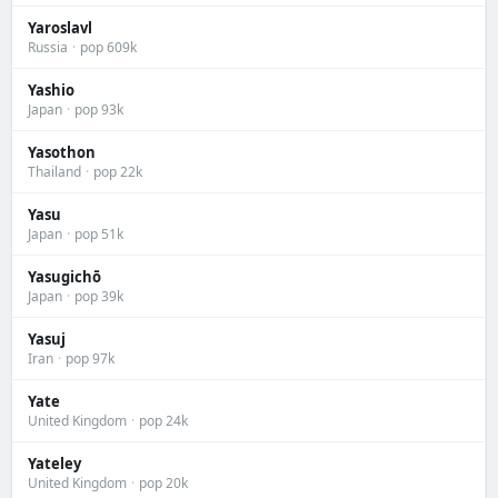
Yaroslavl
Russia
·
pop 609k
Yashio
Japan
·
pop 93k
Yasothon
Thailand
·
pop 22k
Yasu
Japan
·
pop 51k
Yasugichō
Japan
·
pop 39k
Yasuj
Iran
·
pop 97k
Yate
United Kingdom
·
pop 24k
Yateley
United Kingdom
·
pop 20k