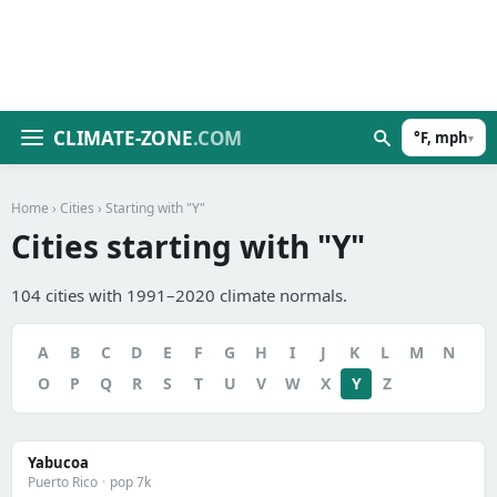
CLIMATE-ZONE
.COM
°F, mph
▾
Home
›
Cities
› Starting with "Y"
Cities starting with "Y"
104 cities with 1991–2020 climate normals.
A
B
C
D
E
F
G
H
I
J
K
L
M
N
O
P
Q
R
S
T
U
V
W
X
Y
Z
Yabucoa
Puerto Rico
·
pop 7k