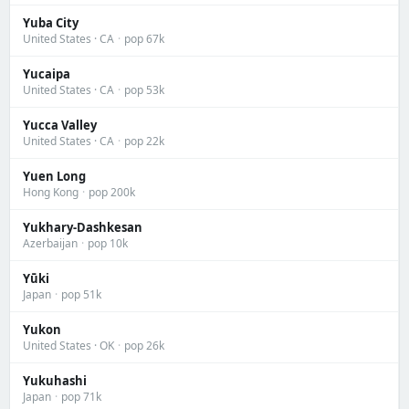
Yuba City
United States · CA
·
pop 67k
Yucaipa
United States · CA
·
pop 53k
Yucca Valley
United States · CA
·
pop 22k
Yuen Long
Hong Kong
·
pop 200k
Yukhary-Dashkesan
Azerbaijan
·
pop 10k
Yūki
Japan
·
pop 51k
Yukon
United States · OK
·
pop 26k
Yukuhashi
Japan
·
pop 71k