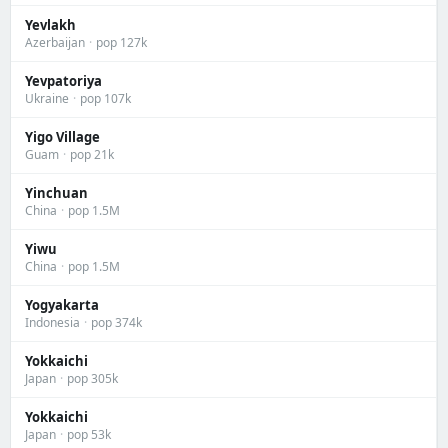
Yevlakh
Azerbaijan
·
pop 127k
Yevpatoriya
Ukraine
·
pop 107k
Yigo Village
Guam
·
pop 21k
Yinchuan
China
·
pop 1.5M
Yiwu
China
·
pop 1.5M
Yogyakarta
Indonesia
·
pop 374k
Yokkaichi
Japan
·
pop 305k
Yokkaichi
Japan
·
pop 53k