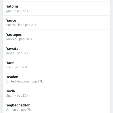
Yatomi
Japan
·
pop 43k
Yauco
Puerto Rico
·
pop 20k
Yautepec
Mexico
·
pop 106k
Yawata
Japan
·
pop 72k
Yazd
Iran
·
pop 478k
Yeadon
United Kingdom
·
pop 37k
Yecla
Spain
·
pop 35k
Yeghegnadzor
Armenia
·
pop 7k