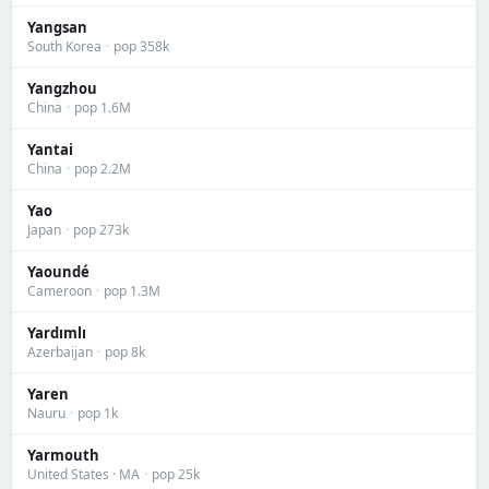
Yangsan
South Korea
·
pop 358k
Yangzhou
China
·
pop 1.6M
Yantai
China
·
pop 2.2M
Yao
Japan
·
pop 273k
Yaoundé
Cameroon
·
pop 1.3M
Yardımlı
Azerbaijan
·
pop 8k
Yaren
Nauru
·
pop 1k
Yarmouth
United States · MA
·
pop 25k