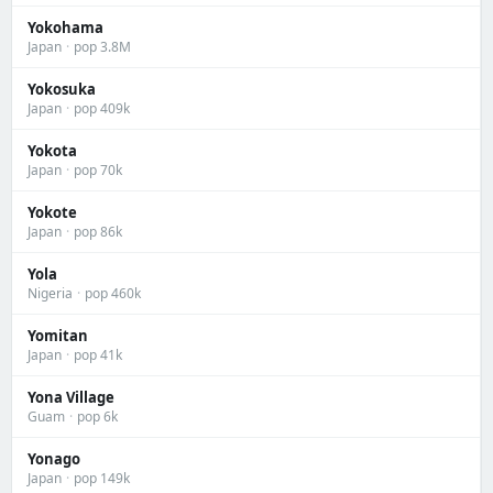
Yokohama
Japan
·
pop 3.8M
Yokosuka
Japan
·
pop 409k
Yokota
Japan
·
pop 70k
Yokote
Japan
·
pop 86k
Yola
Nigeria
·
pop 460k
Yomitan
Japan
·
pop 41k
Yona Village
Guam
·
pop 6k
Yonago
Japan
·
pop 149k