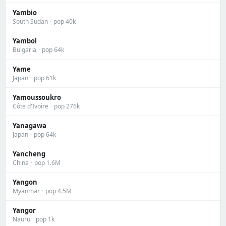
Yambio
South Sudan
·
pop 40k
Yambol
Bulgaria
·
pop 64k
Yame
Japan
·
pop 61k
Yamoussoukro
Côte d'Ivoire
·
pop 276k
Yanagawa
Japan
·
pop 64k
Yancheng
China
·
pop 1.6M
Yangon
Myanmar
·
pop 4.5M
Yangor
Nauru
·
pop 1k