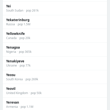
Yei
South Sudan
·
pop 261k
Yekaterinburg
Russia
·
pop 1.5M
Yellowknife
Canada
·
pop 20k
Yenagoa
Nigeria
·
pop 365k
Yenakiyeve
Ukraine
·
pop 77k
Yeosu
South Korea
·
pop 269k
Yeovil
United Kingdom
·
pop 50k
Yerevan
Armenia
·
pop 1.1M