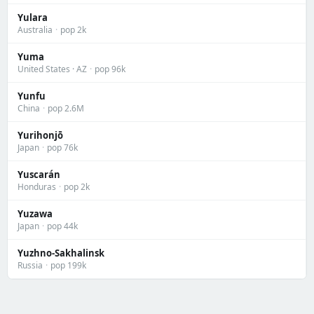
Yulara
Australia
·
pop 2k
Yuma
United States · AZ
·
pop 96k
Yunfu
China
·
pop 2.6M
Yurihonjō
Japan
·
pop 76k
Yuscarán
Honduras
·
pop 2k
Yuzawa
Japan
·
pop 44k
Yuzhno-Sakhalinsk
Russia
·
pop 199k