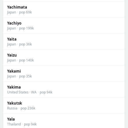
Yachimata
Japan
·
pop 69k
Yachiyo
Japan
·
pop 199k
Yaita
Japan
·
pop 36k
Yaizu
Japan
·
pop 140k
Yakami
Japan
·
pop 35k
Yakima
United States · WA
·
pop 94k
Yakutsk
Russia
·
pop 236k
Yala
Thailand
·
pop 94k