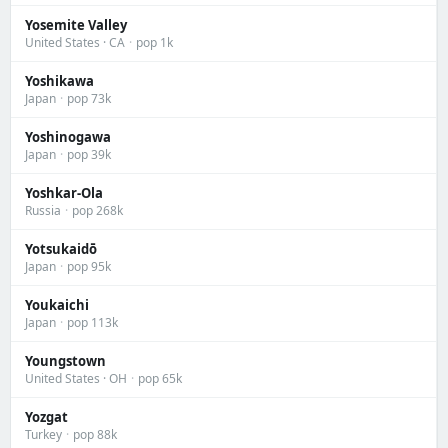
Yosemite Valley
United States · CA
·
pop 1k
Yoshikawa
Japan
·
pop 73k
Yoshinogawa
Japan
·
pop 39k
Yoshkar-Ola
Russia
·
pop 268k
Yotsukaidō
Japan
·
pop 95k
Youkaichi
Japan
·
pop 113k
Youngstown
United States · OH
·
pop 65k
Yozgat
Turkey
·
pop 88k