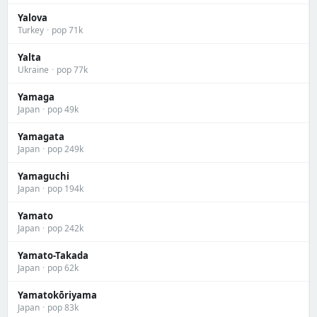
Yalova
Turkey
·
pop 71k
Yalta
Ukraine
·
pop 77k
Yamaga
Japan
·
pop 49k
Yamagata
Japan
·
pop 249k
Yamaguchi
Japan
·
pop 194k
Yamato
Japan
·
pop 242k
Yamato-Takada
Japan
·
pop 62k
Yamatokōriyama
Japan
·
pop 83k