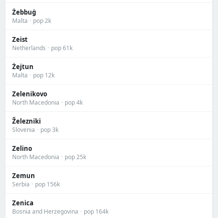
Żebbuġ
Malta
·
pop 2k
Zeist
Netherlands
·
pop 61k
Żejtun
Malta
·
pop 12k
Zelenikovo
North Macedonia
·
pop 4k
Železniki
Slovenia
·
pop 3k
Zelino
North Macedonia
·
pop 25k
Zemun
Serbia
·
pop 156k
Zenica
Bosnia and Herzegovina
·
pop 164k