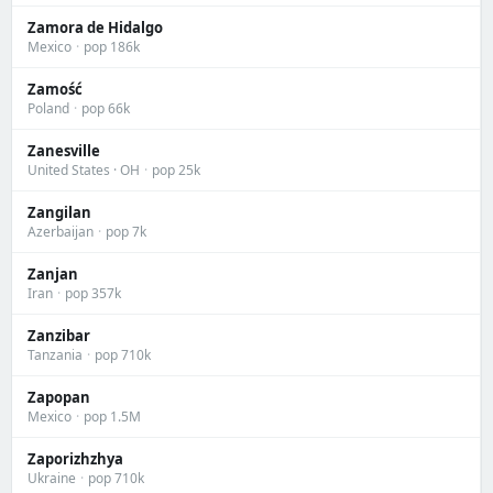
Zamora de Hidalgo
Mexico
·
pop 186k
Zamość
Poland
·
pop 66k
Zanesville
United States · OH
·
pop 25k
Zangilan
Azerbaijan
·
pop 7k
Zanjan
Iran
·
pop 357k
Zanzibar
Tanzania
·
pop 710k
Zapopan
Mexico
·
pop 1.5M
Zaporizhzhya
Ukraine
·
pop 710k