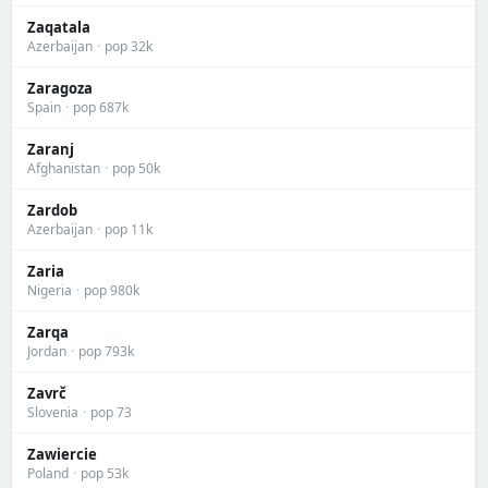
Zaqatala
Azerbaijan
·
pop 32k
Zaragoza
Spain
·
pop 687k
Zaranj
Afghanistan
·
pop 50k
Zardob
Azerbaijan
·
pop 11k
Zaria
Nigeria
·
pop 980k
Zarqa
Jordan
·
pop 793k
Zavrč
Slovenia
·
pop 73
Zawiercie
Poland
·
pop 53k