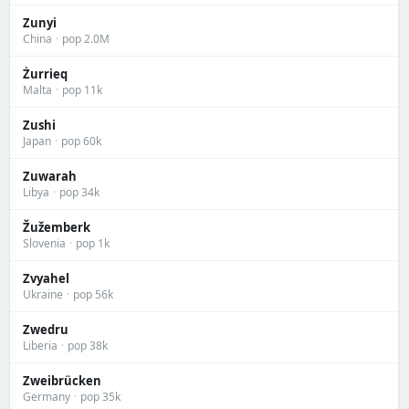
Zunyi
China
·
pop 2.0M
Żurrieq
Malta
·
pop 11k
Zushi
Japan
·
pop 60k
Zuwarah
Libya
·
pop 34k
Žužemberk
Slovenia
·
pop 1k
Zvyahel
Ukraine
·
pop 56k
Zwedru
Liberia
·
pop 38k
Zweibrücken
Germany
·
pop 35k