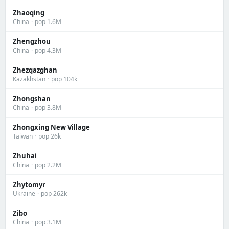
Zhaoqing
China
·
pop 1.6M
Zhengzhou
China
·
pop 4.3M
Zhezqazghan
Kazakhstan
·
pop 104k
Zhongshan
China
·
pop 3.8M
Zhongxing New Village
Taiwan
·
pop 26k
Zhuhai
China
·
pop 2.2M
Zhytomyr
Ukraine
·
pop 262k
Zibo
China
·
pop 3.1M