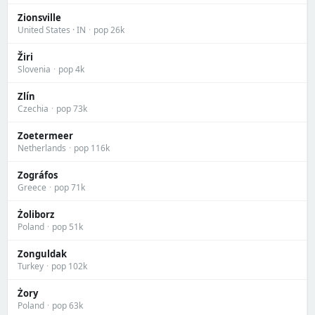
Zionsville
United States · IN
·
pop 26k
Žiri
Slovenia
·
pop 4k
Zlín
Czechia
·
pop 73k
Zoetermeer
Netherlands
·
pop 116k
Zográfos
Greece
·
pop 71k
Żoliborz
Poland
·
pop 51k
Zonguldak
Turkey
·
pop 102k
Żory
Poland
·
pop 63k