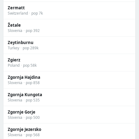
Zermatt
Switzerland
·
pop 7k
Žetale
Slovenia
·
pop 392
Zeytinburnu
Turkey
·
pop 289k
Zgierz
Poland
·
pop 58k
Zgornja Hajdina
Slovenia
·
pop 858
Zgornja Kungota
Slovenia
·
pop 535
Zgornje Gorje
Slovenia
·
pop 500
Zgornje Jezersko
Slovenia
·
pop 568