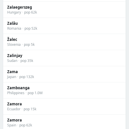
Zalaegerszeg
Hungary
·
pop 62k
Zalău
Romania
·
pop 52k
Žalec
Slovenia
·
pop 5k
Zalinjay
Sudan
·
pop 35k
Zama
Japan
·
pop 132k
Zamboanga
Philippines
·
pop 1.0M
Zamora
Ecuador
·
pop 15k
Zamora
Spain
·
pop 62k