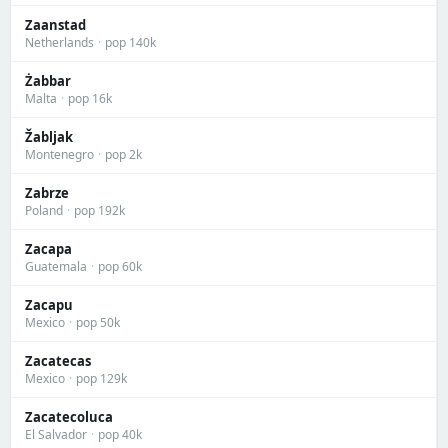
Zaanstad
Netherlands
·
pop 140k
Żabbar
Malta
·
pop 16k
Žabljak
Montenegro
·
pop 2k
Zabrze
Poland
·
pop 192k
Zacapa
Guatemala
·
pop 60k
Zacapu
Mexico
·
pop 50k
Zacatecas
Mexico
·
pop 129k
Zacatecoluca
El Salvador
·
pop 40k