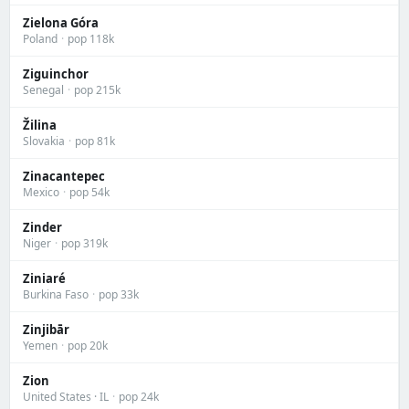
Zielona Góra
Poland
·
pop 118k
Ziguinchor
Senegal
·
pop 215k
Žilina
Slovakia
·
pop 81k
Zinacantepec
Mexico
·
pop 54k
Zinder
Niger
·
pop 319k
Ziniaré
Burkina Faso
·
pop 33k
Zinjibār
Yemen
·
pop 20k
Zion
United States · IL
·
pop 24k