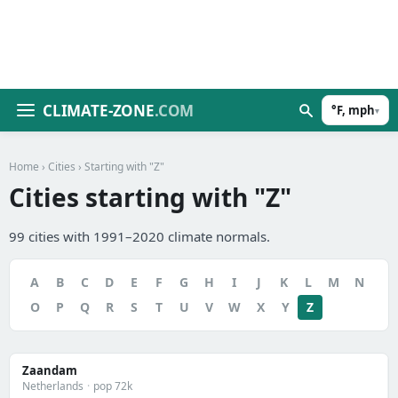
CLIMATE-ZONE
.COM
°F, mph
▾
Home
›
Cities
› Starting with "Z"
Cities starting with "Z"
99 cities with 1991–2020 climate normals.
A
B
C
D
E
F
G
H
I
J
K
L
M
N
O
P
Q
R
S
T
U
V
W
X
Y
Z
Zaandam
Netherlands
·
pop 72k