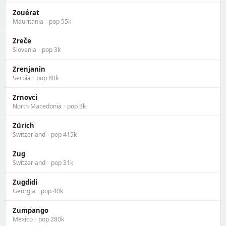
Zouérat
Mauritania
·
pop 55k
Zreče
Slovenia
·
pop 3k
Zrenjanin
Serbia
·
pop 80k
Zrnovci
North Macedonia
·
pop 3k
Zürich
Switzerland
·
pop 415k
Zug
Switzerland
·
pop 31k
Zugdidi
Georgia
·
pop 40k
Zumpango
Mexico
·
pop 280k