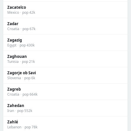
Zacatelco
Mexico
·
pop 42k
Zadar
Croatia
·
pop 67k
Zagazig
Egypt
·
pop 430k
Zaghouan
Tunisia
·
pop 21k
Zagorje ob Savi
Slovenia
·
pop 6k
Zagreb
Croatia
·
pop 664k
Zahedan
Iran
·
pop 552k
Zahlé
Lebanon
·
pop 78k